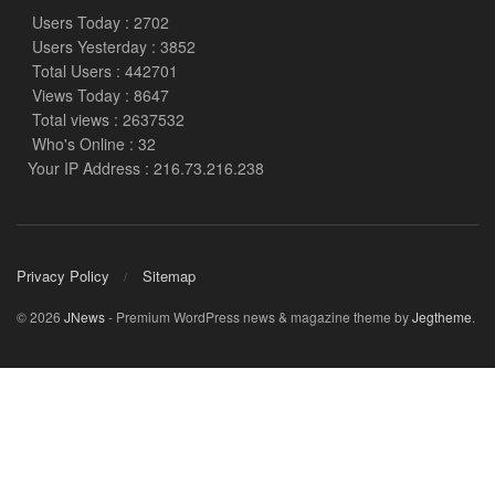
Users Today : 2702
Users Yesterday : 3852
Total Users : 442701
Views Today : 8647
Total views : 2637532
Who's Online : 32
Your IP Address : 216.73.216.238
Privacy Policy
Sitemap
© 2026
JNews
- Premium WordPress news & magazine theme by
Jegtheme
.