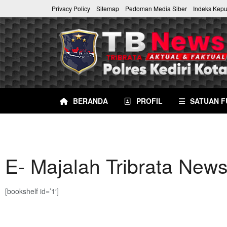
Privacy Policy
Sitemap
Pedoman Media Siber
Indeks Kep
BERANDA
PROFIL
SATUAN F
E- Majalah Tribrata News
[bookshelf id=’1′]