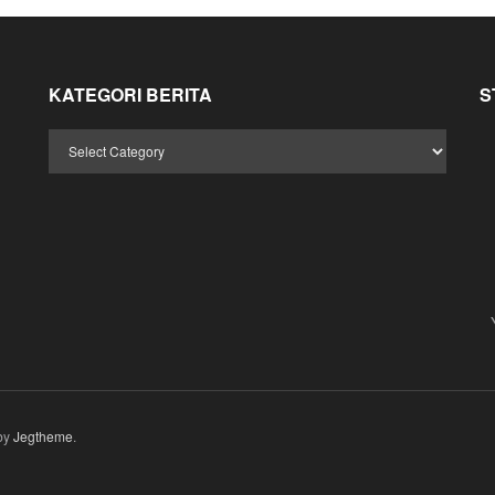
KATEGORI BERITA
S
by
Jegtheme
.