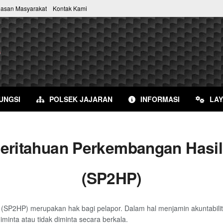
uasan Masyarakat
Kontak Kami
UNGSI
POLSEK JAJARAN
INFORMASI
LA
eritahuan Perkembangan Hasil
(SP2HP)
SP2HP) merupakan hak bagi pelapor. Dalam hal menjamin akuntabilitas
inta atau tidak diminta secara berkala.