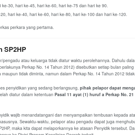
 ke-30, hari ke-45, hari ke-60, hari ke-75 dan hari ke 90.
0, hari ke-40, hari ke-60, hari ke-80, hari ke-100 dan hari ke-120.
erkas perkara yang pertama.
kan SP2HP
ngadu atau keluarga tidak diatur waktu perolehannya. Dahulu dalam
berlakunya Perkap No. 14 Tahun 2012) disebutkan setiap bulan paling se
 maupun tidak diminta, namun dalam Perkap No. 14 Tahun 2012 tidak 
ses penyidikan yang sedang berlangsung,
pihak pelapor dapat meng
telah diatur dalam ketentuan
Pasal 11 ayat (1) huruf a Perkap No. 2
yidik wajib menandatangani dan menyampaikan tembusan kepada ata
 kasusnya. Sewaktu-waktu, pelapor atau pengadu dapat juga menghu
HP, maka kita dapat melaporkannya ke atasan Penyidik tersebut. Dan j
nnya ke Divisi Propam Kepolisian Daerah terkait.