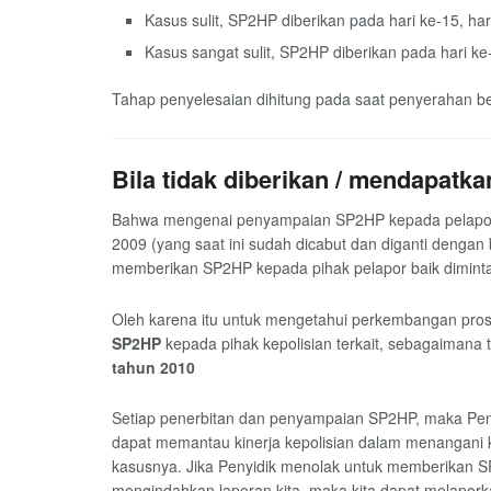
Kasus sulit, SP2HP diberikan pada hari ke-15, hari
Kasus sangat sulit, SP2HP diberikan pada hari ke-2
Tahap penyelesaian dihitung pada saat penyerahan b
Bila tidak diberikan / mendapat
Bahwa mengenai penyampaian SP2HP kepada pelapor/pe
2009 (yang saat ini sudah dicabut dan diganti dengan 
memberikan SP2HP kepada pihak pelapor baik diminta
Oleh karena itu untuk mengetahui perkembangan pro
SP2HP
kepada pihak kepolisian terkait, sebagaimana 
tahun 2010
Setiap penerbitan dan penyampaian SP2HP, maka Pen
dapat memantau kinerja kepolisian dalam menangani
kasusnya. Jika Penyidik menolak untuk memberikan SP2
mengindahkan laporan kita, maka kita dapat melaporka