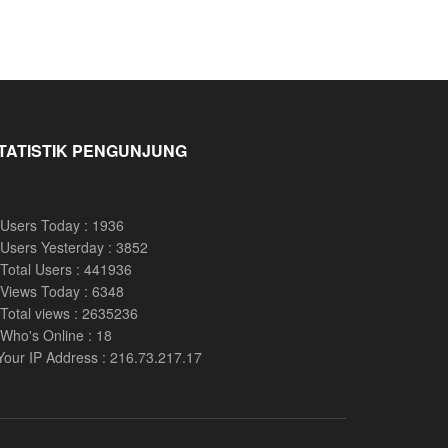
TATISTIK PENGUNJUNG
Users Today : 1936
Users Yesterday : 3852
Total Users : 441936
Views Today : 6348
Total views : 2635236
Who's Online : 18
Your IP Address : 216.73.217.17