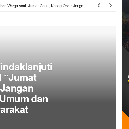
Polres Kediri Kota Tindaklanjuti Keluhan Warga soal “Jumat Gaul”, Kabag Ops : Jangan Ganggu Ketertiban Umum dan Ketenteraman Masyarakat
indaklanjuti
l “Jumat
 Jangan
n Umum dan
arakat