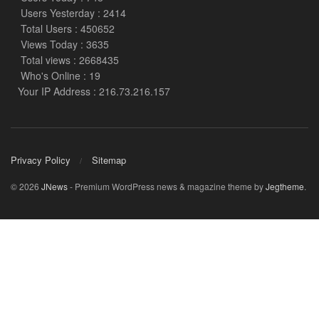
Users Yesterday : 2414
Total Users : 450652
Views Today : 3635
Total views : 2668435
Who's Online : 19
Your IP Address : 216.73.216.157
Privacy Policy
Sitemap
© 2026
JNews
- Premium WordPress news & magazine theme by
Jegtheme
.