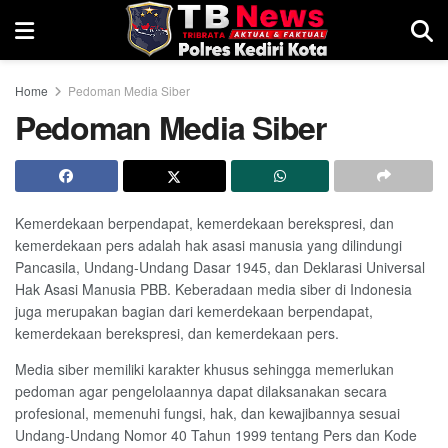
Home
Pedoman Media Siber
Pedoman Media Siber
Kemerdekaan berpendapat, kemerdekaan berekspresi, dan
kemerdekaan pers adalah hak asasi manusia yang dilindungi
Pancasila, Undang-Undang Dasar 1945, dan Deklarasi Universal
Hak Asasi Manusia PBB. Keberadaan media siber di Indonesia
juga merupakan bagian dari kemerdekaan berpendapat,
kemerdekaan berekspresi, dan kemerdekaan pers.
Media siber memiliki karakter khusus sehingga memerlukan
pedoman agar pengelolaannya dapat dilaksanakan secara
profesional, memenuhi fungsi, hak, dan kewajibannya sesuai
Undang-Undang Nomor 40 Tahun 1999 tentang Pers dan Kode