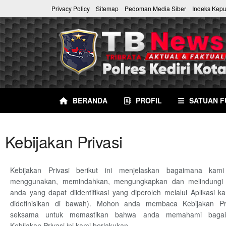
Privacy Policy
Sitemap
Pedoman Media Siber
Indeks Kep
BERANDA
PROFIL
SATUAN F
Kebijakan Privasi
Kebijakan Privasi berikut ini menjelaskan bagaimana kam
menggunakan, memindahkan, mengungkapkan dan melindungi in
anda yang dapat diidentifikasi yang diperoleh melalui Aplikasi 
didefinisikan di bawah). Mohon anda membaca Kebijakan Pri
seksama untuk memastikan bahwa anda memahami bagai
Kebijakan Privasi ini kami berlakukan.