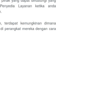
 pihak yang dapat dihubungi yang
Penyedia Layanan ketika anda
.
, terdapat kemungkinan dimana
di perangkat mereka dengan cara
s penyimpanan data dengan cara
rikan ganti rugi dan membebaskan
s segala penyalahgunaan Informasi
khirnya Layanan yang diberikan.
da kepada pihak manapun selain
ujuan dari anda. Namun demikian,
nda sepanjang dimintakan secara
 ketentuan perundang-undangan,
 hal terjadi sengketa, atau segala
au antara anda dan pengguna lain
nan, atau dalam keadaan darurat
lamatan anda.