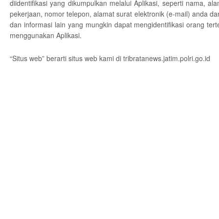
diidentifikasi yang dikumpulkan melalui Aplikasi, seperti nama, alam
pekerjaan, nomor telepon, alamat surat elektronik (e-mail) anda da
dan informasi lain yang mungkin dapat mengidentifikasi orang ter
menggunakan Aplikasi.
“Situs web” berarti situs web kami di tribratanews.jatim.polri.go.id
Informasi yang Kami Kumpulkan Kami mengumpulkan Informasi Prib
anda agar Aplikasi dapat menemukan Layanan dari Penyedia La
langsung memberikan Informasi Pribadi (sebagai contoh, saat an
beberapa informasi akan secara otomatis dikumpulkan ketika 
Aplikasi.
Ketika anda mengunjungi Situs web kami, administrator sit
memproses data teknis seperti alamat IP anda, halaman web 
kunjungi, browser internet yang anda gunakan, halaman web
/selanjutnya anda kunjungi dan durasi setiap kunjungan/sesi y
kami untuk mengirimkan fungsi-fungsi Situs web. Sebagai 
beberapa hal, browser dapat menyarankan anda agar geo
memungkinkan kami untuk memberikan anda suatu pengalaman 