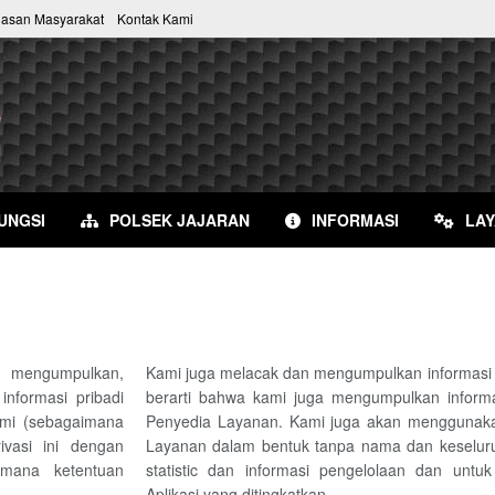
uasan Masyarakat
Kontak Kami
UNGSI
POLSEK JAJARAN
INFORMASI
LA
i mengumpulkan,
Kami juga melacak dan mengumpulkan informasi g
formasi pribadi
berarti bahwa kami juga mengumpulkan inform
kami (sebagaimana
Penyedia Layanan. Kami juga akan menggunakan
vasi ini dengan
Layanan dalam bentuk tanpa nama dan keselur
mana ketentuan
statistic dan informasi pengelolaan dan unt
Aplikasi yang ditingkatkan.