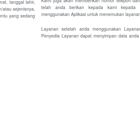
Kami juga akan memberikan nomor telepon dari
at, tanggal lahir,
telah anda berikan kepada kami kepada 
n/atau sejenisnya,
menggunakan Aplikasi untuk menemukan layanan
tentu yang sedang
Layanan setelah anda menggunakan Layanan
Penyedia Layanan dapat menyimpan data anda 
apapun. Kami tidak bertanggung jawab ata
tersebut dan anda setuju untuk membela, membe
adi tertentu dari
kami dan kami tidak akan bertanggung jawab ata
yanan. Anda akan
Pribadi anda oleh Penyedia Layanan setelah bera
da mendaftar) dan
anda menggunakan
Kami tidak membagikan Informasi Pribadi an
kepada Penyedia Layanan terkait, tanpa perset
kami akan mengungkapkan Informasi Pribadi a
us web kami akan
hukum, atau diperlukan untuk tunduk pada
yang pernah anda
peraturan-peraturan dan pemerintah, atau dalam
 yang sebelumnya
bentuk proses hukum antara anda dan kami, at
ang memungkinkan
sehubungan dengan, atau terkait dengan Laya
tambahan, dalam
yang berkaitan dengan kesehatan dan/atau kese
-location anda
yang lebih baik.