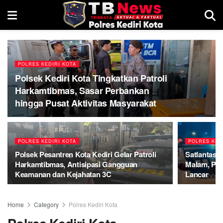
POLRES KEDIRI KOTA
Polsek Kediri Kota Tingkatkan Patroli
Harkamtibmas, Sasar Perbankan
hingga Pusat Aktivitas Masyarakat
POLRES KEDIRI KOTA
POLRES KED
Polsek Pesantren Kota Kediri Gelar Patroli
Satlantas P
Harkamtibmas, Antisipasi Gangguan
Malam, Pas
Keamanan dan Kejahatan 3C
Lancar
Home
Category
Polres Kediri Kota