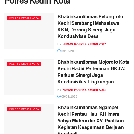
Polres Kediri Kota
Bhabinkamtibmas Petungroto
POLRES KEDIRI KOTA
Kediri Sambangi Mahasiswa
KKN, Dorong Sinergi Jaga
Kondusivitas Desa
BY
HUMAS POLRES KEDIRI KOTA
09/08/2026
Bhabinkamtibmas Mojoroto Kota
POLRES KEDIRI KOTA
Kediri Hadiri Pertemuan GKJW,
Perkuat Sinergi Jaga
Kondusivitas Lingkungan
BY
HUMAS POLRES KEDIRI KOTA
09/08/2026
Bhabinkamtibmas Ngampel
POLRES KEDIRI KOTA
Kediri Pantau Haul KH Imam
Yahya Mahrus ke-XV, Pastikan
Kegiatan Keagamaan Berjalan
Kondusif